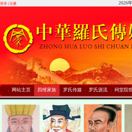
登录
|
注册
网站主页
四维家族
罗氏传媒
罗氏源流
祠堂院