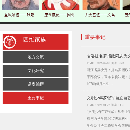
重要事记
四维家族
省委提名罗招政同志为
地方交流
TIME：2021-02-01 阅读：643
浙江省委决定：提名罗招政
文化研究
干部会议，宣布省委决定：
1976年8月出生…
谱牒编撰
重要事记
文明少年罗强军自立自
TIME：2021-01-27 阅读：431
“文明少年”罗强军：从专
程与力学学部2017级本科
学金及社会工作奖学金等9