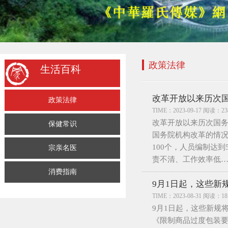
政策法律
生活百科
改革开放以来历次
政策法律
TIME：2023-09-17 阅读：23
改革开放以来历次国务院机构
保健常识
国务院机构改革的情况
100个，人员编制达到
宗亲名医
责不清、工作效率低
消费指南
9月1日起，这些新
TIME：2023-08-31 阅读：18
9月1日起，这些新规
《限制商品过度包装要求