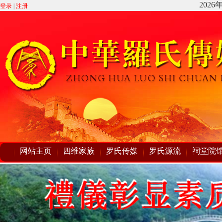
登录
|
注册
网站主页
四维家族
罗氏传媒
罗氏源流
祠堂院