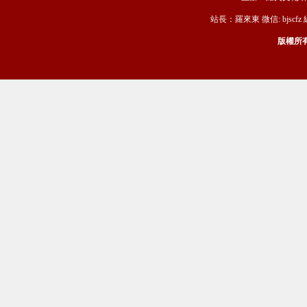
站長：羅來東 微信: bjscfz
版權所有