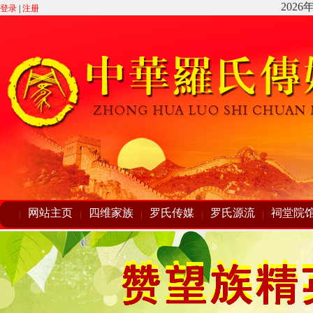
登录
|
注册
网站主页
四维家族
罗氏传媒
罗氏源流
祠堂院