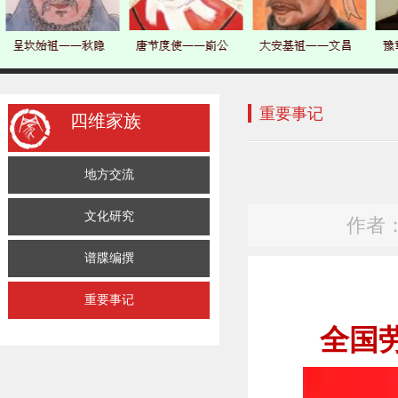
重要事记
四维家族
地方交流
文化研究
作者： 
谱牒编撰
重要事记
全国