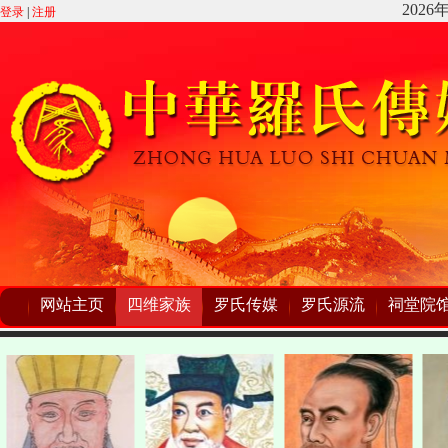
登录
|
注册
网站主页
四维家族
罗氏传媒
罗氏源流
祠堂院