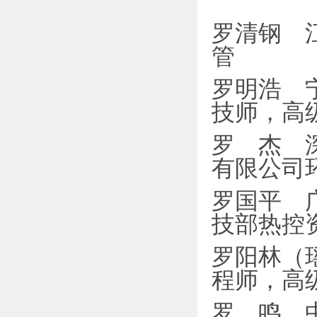
罗清钢 
管
罗明浩 
技师，高
罗 杰 
有限公司
罗国平 
技部热控
罗阳林（
程师，高
罗 鸣 