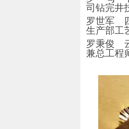
司钻完井
罗世军 
生产部工
罗秉俊 
兼总工程