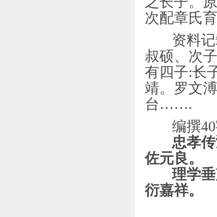
之长子。原
次配章氏育
资料记载
叔硕、次
有四子:长
靖。罗文溥
台…….
编撰40
忠孝传
佐元良。
理学垂声
衍嘉祥。