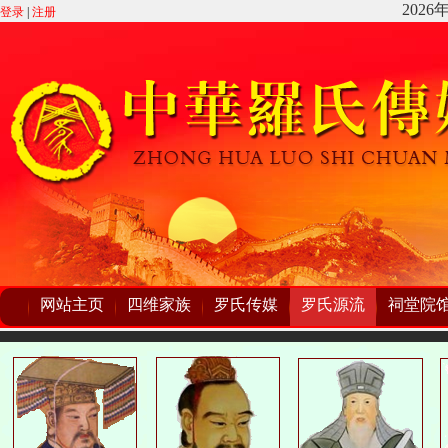
登录
|
注册
网站主页
四维家族
罗氏传媒
罗氏源流
祠堂院