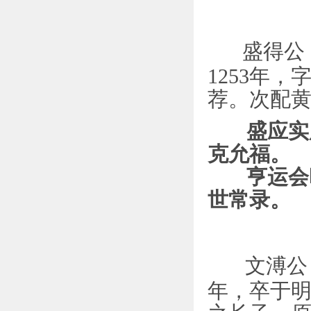
盛得公，
1253年
荐。次配黄
盛应实
克允福。
亨运会时
世常录。
文溥公
年，卒于明