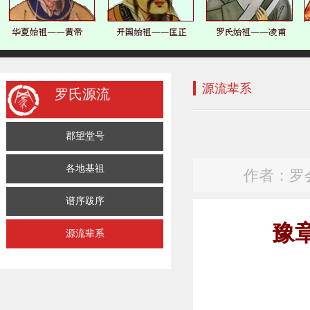
源流辈系
罗氏源流
郡望堂号
各地基祖
作者：罗会清
谱序跋序
豫
源流辈系