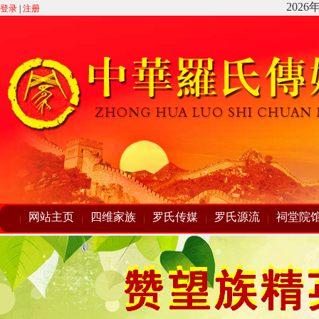
登录
|
注册
网站主页
四维家族
罗氏传媒
罗氏源流
祠堂院