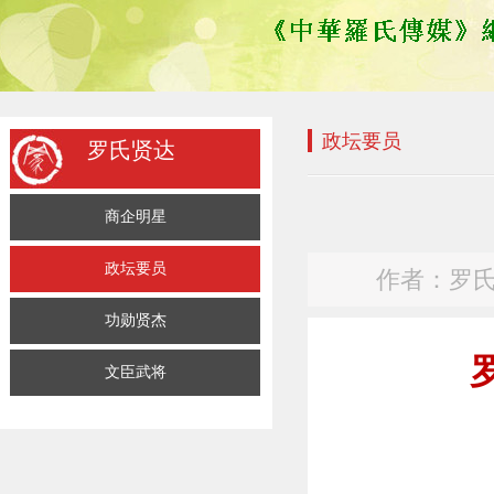
政坛要员
罗氏贤达
商企明星
政坛要员
作者：罗氏传媒
功勋贤杰
文臣武将