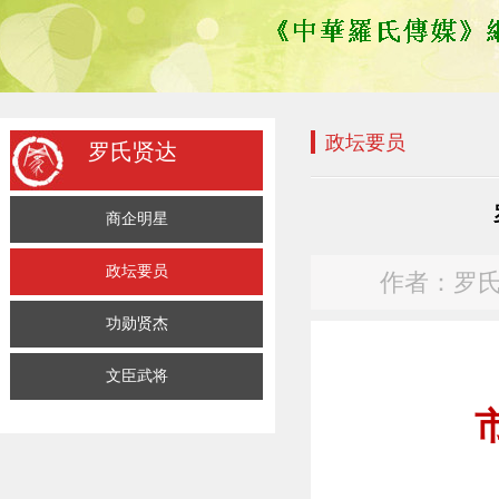
政坛要员
罗氏贤达
商企明星
政坛要员
作者：罗氏传媒
功勋贤杰
文臣武将