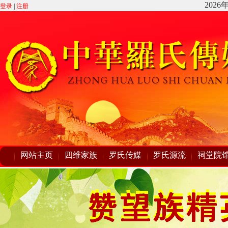
登录
|
注册
网站主页
四维家族
罗氏传媒
罗氏源流
祠堂院