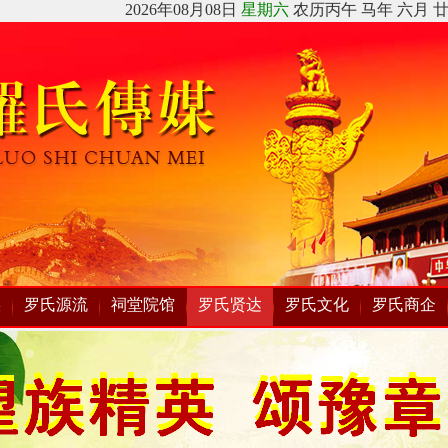
媒
罗氏源流
祠堂院馆
罗氏贤达
罗氏文化
罗氏商企