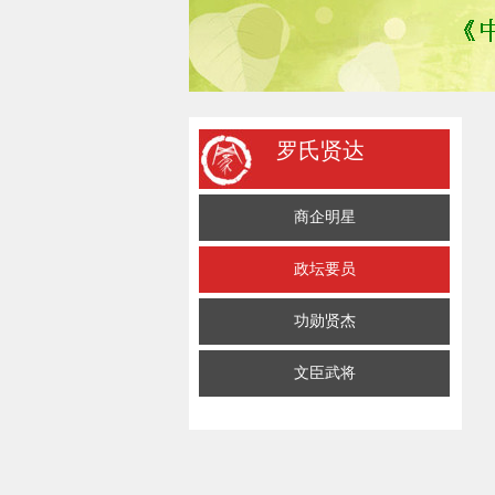
罗氏贤达
商企明星
政坛要员
功勋贤杰
文臣武将