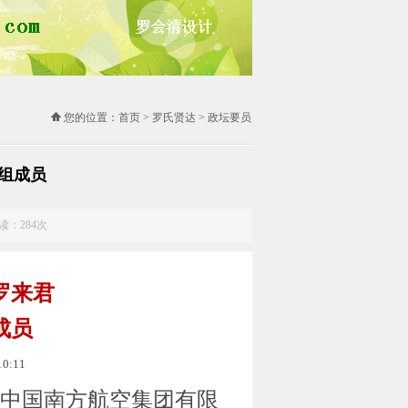
您的位置：
首页
>
罗氏贤达
>
政坛要员
组成员
阅读：
284次
罗来君
成员
0:11
中国南方航空集团有限