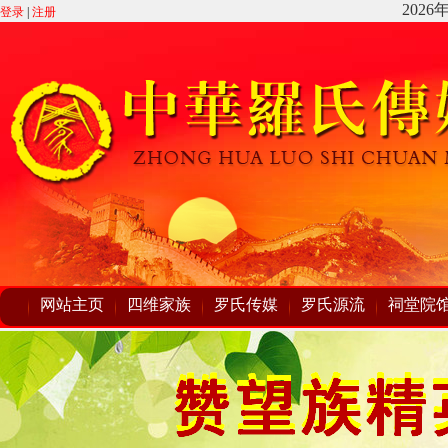
登录
|
注册
网站主页
四维家族
罗氏传媒
罗氏源流
祠堂院