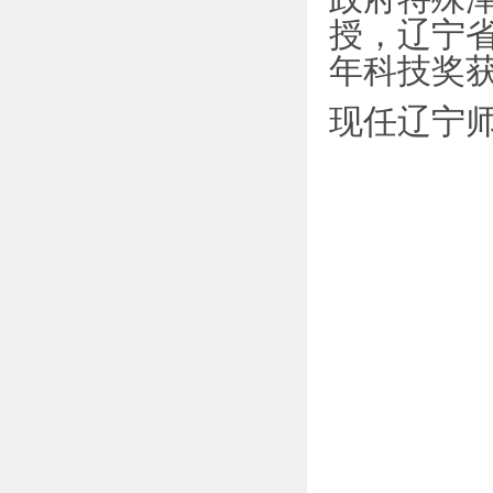
授，辽宁省
年科技奖
现任辽宁