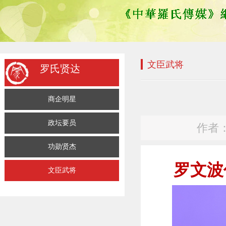
文臣武将
罗氏贤达
商企明星
政坛要员
作者： 
功勋贤杰
罗文波
文臣武将