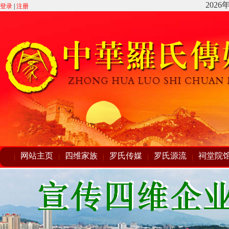
登录
|
注册
网站主页
四维家族
罗氏传媒
罗氏源流
祠堂院