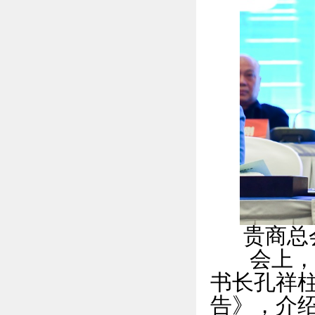
贵商总
会上，贵
书长孔祥
告》，介